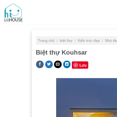
Skip
to
content
Trang chủ
/
biệt thự
/
Kiến trúc đẹp
/
Nhà đ
Biệt thự Kouhsar
Lưu