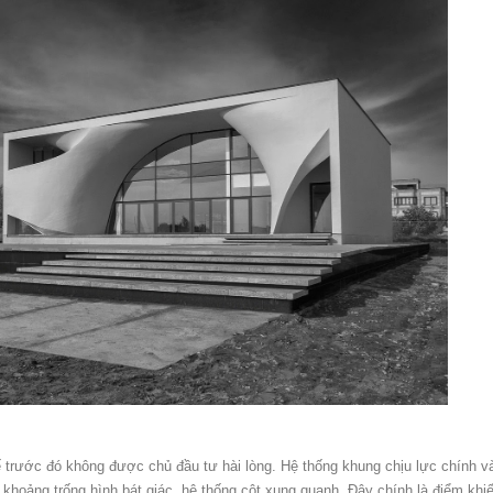
kế trước đó không được chủ đầu tư hài lòng. Hệ thống khung chịu lực chính v
khoảng trống hình bát giác, hệ thống cột xung quanh. Đây chính là điểm khi