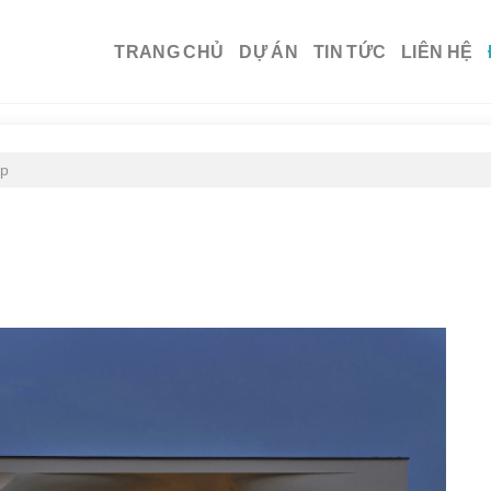
TRANG CHỦ
DỰ ÁN
TIN TỨC
LIÊN HỆ
ẹp