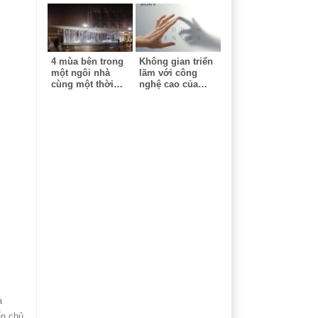
4 mùa bên trong
Không gian triển
một ngôi nhà
lãm với công
cùng một thời
nghệ cao của
điểm - Công trình
Sony - Milan
ứng dụng công
Design Week
nghệ cao tại triển
lãm Milan
à
ến chủ