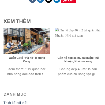
Lưu
XEM THÊM
Căn hộ đẹp 46 m2 tại quận Phú
Ngôi nhà đẹp lạ trong hẻm - 3
Nhuận, Nhỏ mà sang
Houses - AD+ Studio
Căn hộ đẹp 46 m2 là sản
Ngôi nhà đẹp lạ trong hẻm -
phẩm của sự sáng tạo giữa
3 Houses - AD+ Studio Ngôi
các KTS lẫn chủ nhà trong
nhà đẹp một cách lạ
DANH MỤC
Thiết kế nội thất