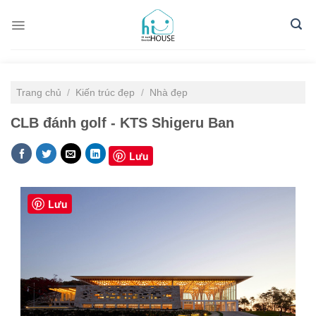
Skip
to
content
Trang chủ
/
Kiến trúc đẹp
/
Nhà đẹp
CLB đánh golf - KTS Shigeru Ban
Lưu
Lưu