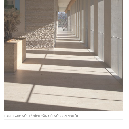
HÀNH LANG VỚI TỶ XÍCH GẦN GŨI VỚI CON NGƯỜI