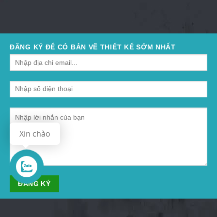
ĐĂNG KÝ ĐỂ CÓ BẢN VẼ THIẾT KẾ SỚM NHẤT
Xin chào