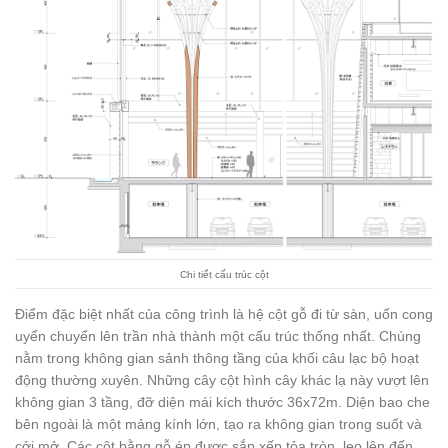
Chi tiết cấu trúc cột
Điểm đặc biệt nhất của công trình là hệ cột gỗ đi từ sàn, uốn cong
uyển chuyển lên trần nhà thành một cấu trúc thống nhất. Chúng
nằm trong không gian sảnh thông tầng của khối câu lạc bộ hoạt
động thường xuyên. Những cây cột hình cây khác lạ này vượt lên
không gian 3 tầng, đỡ diện mái kích thước 36x72m. Diện bao che
bên ngoài là một mảng kính lớn, tạo ra không gian trong suốt và
cởi mở. Các cột bằng gỗ ép được sắp xếp tỏa tròn, leo lên đến