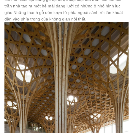
trần nhà tạo ra một hệ mái dạng lưới có những ô nhỏ hình lục
giác.Những thanh gỗ uốn lượn từ phía ngoài sảnh rồi lẩn khuất
dần vào phía trong của không gian nội thất.