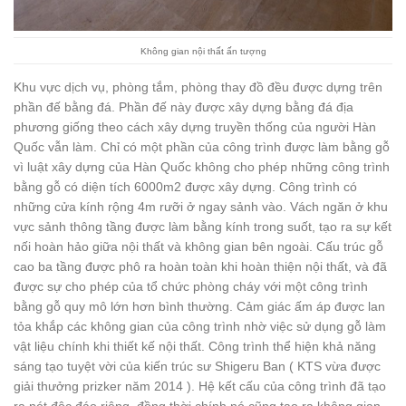
Không gian nội thất ấn tượng
Khu vực dịch vụ, phòng tắm, phòng thay đồ đều được dựng trên
phần đế bằng đá. Phần đế này được xây dựng bằng đá địa
phương giống theo cách xây dựng truyền thống của người Hàn
Quốc vẫn làm. Chỉ có một phần của công trình được làm bằng gỗ
vì luật xây dựng của Hàn Quốc không cho phép những công trình
bằng gỗ có diện tích 6000m2 được xây dựng. Công trình có
những cửa kính rộng 4m rưỡi ở ngay sảnh vào. Vách ngăn ở khu
vực sảnh thông tầng được làm bằng kính trong suốt, tạo ra sự kết
nối hoàn hảo giữa nội thất và không gian bên ngoài. Cấu trúc gỗ
cao ba tầng được phô ra hoàn toàn khi hoàn thiện nội thất, và đã
được sự cho phép của tổ chức phòng cháy với một công trình
bằng gỗ quy mô lớn hơn bình thường. Cảm giác ấm áp được lan
tỏa khắp các không gian của công trình nhờ việc sử dụng gỗ làm
vật liệu chính khi thiết kế nội thất. Công trình thể hiện khả năng
sáng tạo tuyệt vời của kiến trúc sư Shigeru Ban ( KTS vừa được
giải thưởng prizker năm 2014 ). Hệ kết cấu của công trình đã tạo
ra nét độc đáo riêng, đồng thời chính nó cũng tạo ra không gian