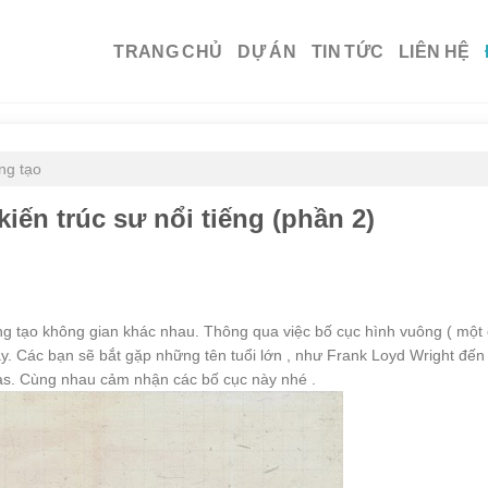
TRANG CHỦ
DỰ ÁN
TIN TỨC
LIÊN HỆ
ng tạo
iến trúc sư nổi tiếng (phần 2)
áng tạo không gian khác nhau. Thông qua việc bố cục hình vuông ( một
ày. Các bạn sẽ bắt gặp những tên tuổi lớn , như Frank Loyd Wright đến
as. Cùng nhau cảm nhận các bố cục này nhé .