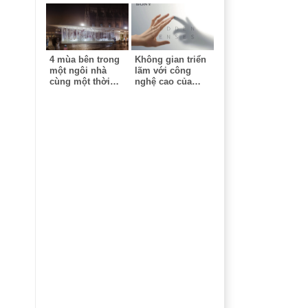
4 mùa bên trong
Không gian triển
một ngôi nhà
lãm với công
cùng một thời
nghệ cao của
điểm - Công trình
Sony - Milan
ứng dụng công
Design Week
nghệ cao tại triển
lãm Milan