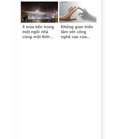
4 mùa bên trong
Không gian triển
một ngôi nhà
lãm với công
cùng một thời
nghệ cao của
điểm - Công trình
Sony - Milan
ứng dụng công
Design Week
nghệ cao tại triển
lãm Milan