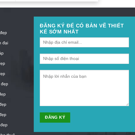
ĐĂNG KÝ ĐỂ CÓ BẢN VẼ THIẾT
KẾ SỚM NHẤT
 đẹp
n đại
áp
đẹp
đẹp
 đẹp
đẹp
đẹp
đẹp
 đẹp
cho thuê