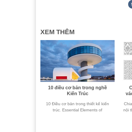
XEM THÊM
ng website
10 điều cơ bản trong nghề
C
 viện người
Kiến Trúc
vá
N PHÍ với số
rúc sẽ xinh động
10 Điều cơ bản trong thiết kế kiến
Chia
 lớn
ờ có thêm hình
trúc. Essential Elements of
nội 
gười