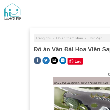
Skip
to
content
Trang chủ
/
Đồ án tham khảo
/
Thư Viện
Đồ án Vân Đài Hoa Viên S
Lưu
Đ