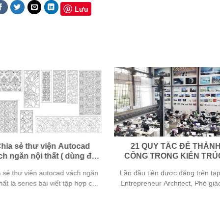
Lưu
hia sẻ thư viện Autocad
21 QUY TẮC ĐỂ THÀN
ch ngăn nội thất ( dùng để
CÔNG TRONG KIẾN TRÚC
cắt CNC ) phần 2
KEVIN J SINGH
 sẻ thư viện autocad vách ngăn
Lần đầu tiên được đăng trên tạp
thất là series bài viết tập hợp các
Entrepreneur Architect, Phó giá
file