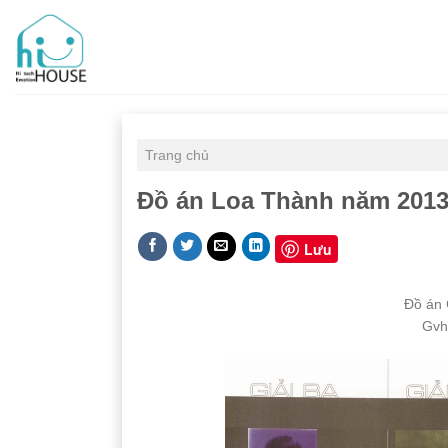
Skip
to
content
Trang chủ
Đồ án Loa Thành năm 2013 
Lưu
Đồ án 
Gvh