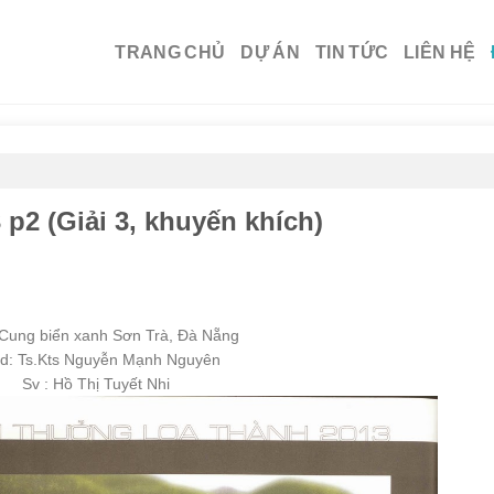
TRANG CHỦ
DỰ ÁN
TIN TỨC
LIÊN HỆ
p2 (Giải 3, khuyến khích)
Cung biển xanh Sơn Trà, Đà Nẵng
d: Ts.Kts Nguyễn Mạnh Nguyên
Sv : Hồ Thị Tuyết Nhi