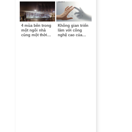
4 mùa bên trong
Không gian triển
một ngôi nhà
lãm với công
cùng một thời
nghệ cao của
điểm - Công trình
Sony - Milan
ứng dụng công
Design Week
nghệ cao tại triển
lãm Milan