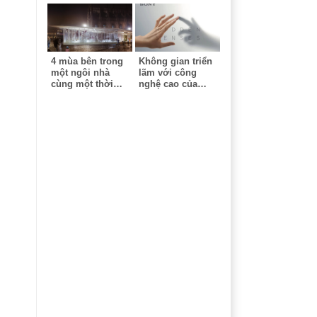
4 mùa bên trong
Không gian triển
một ngôi nhà
lãm với công
cùng một thời
nghệ cao của
điểm - Công trình
Sony - Milan
ứng dụng công
Design Week
nghệ cao tại triển
lãm Milan