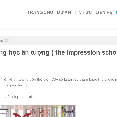
TRANG CHỦ
DỰ ÁN
TIN TỨC
LIÊN HỆ
hư Viện
ng học ấn tượng ( the impression scho
hiết kế ấn tượng trên thế giới. Đây sẽ là tài liệu tham khảo thú vị cho
rình giáo dục. :)
mediafire ở phía dưới .