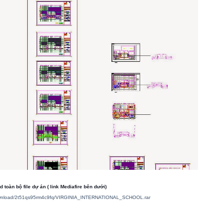
toàn bộ file dự án ( link Mediafire bên dưới)
download/2t51qs95rm4c9fq/VIRGINIA_INTERNATIONAL_SCHOOL.rar