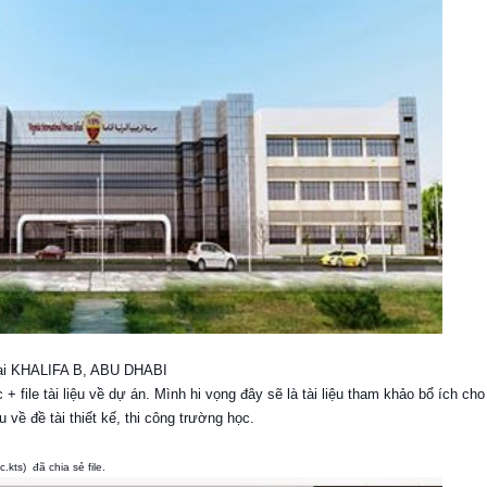
tại KHALIFA B, ABU DHABI
 file tài liệu về dự án. Mình hi vọng đây sẽ là tài liệu tham khảo bổ ích cho
về đề tài thiết kế, thi công trường học.
c.kts)
đã chia sẻ file.