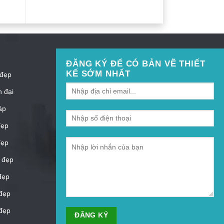
ĐĂNG KÝ ĐỂ CÓ BẢN VẼ THIẾT
KẾ SỚM NHẤT
 đẹp
n đại
áp
đẹp
đẹp
 đẹp
đẹp
đẹp
đẹp