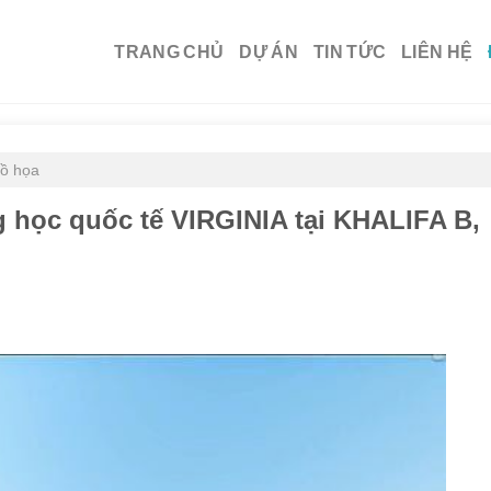
TRANG CHỦ
DỰ ÁN
TIN TỨC
LIÊN HỆ
đồ họa
g học quốc tế VIRGINIA tại KHALIFA B,