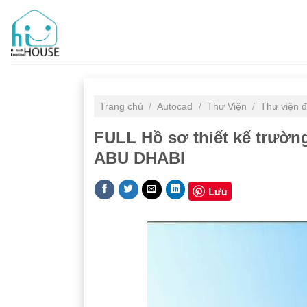
Skip
to
content
Trang chủ
/
Autocad
/
Thư Viện
/
Thư viện 
FULL Hồ sơ thiết kế trườn
ABU DHABI
Lưu