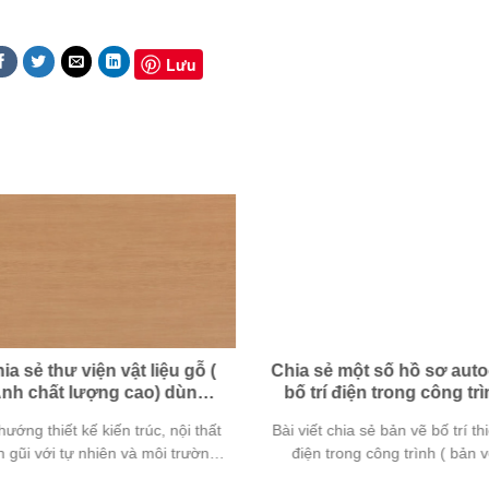
Lưu
ia sẻ thư viện vật liệu gỗ (
Chia sẻ một số hồ sơ auto
nh chất lượng cao) dùng
bố trí điện trong công trì
trong diễn họa
ướng thiết kế kiến trúc, nội thất
Bài viết chia sẻ bản vẽ bố trí thiế
 gũi với tự nhiên và môi trường
điện trong công trình ( bản v
đang