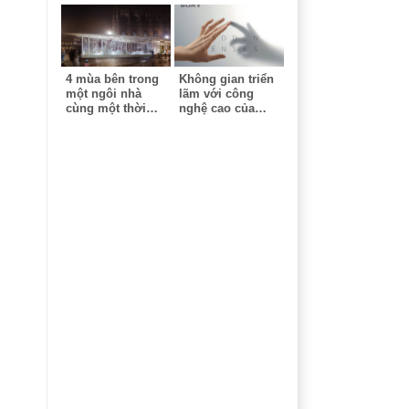
4 mùa bên trong
Không gian triển
một ngôi nhà
lãm với công
cùng một thời
nghệ cao của
điểm - Công trình
Sony - Milan
ứng dụng công
Design Week
nghệ cao tại triển
lãm Milan