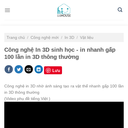
Skip
to
content
Trang chủ
/
Công nghệ mới
/
In 3D
/
Vật liệu
Công nghệ In 3D sinh học - in nhanh gấp
100 lần in 3D thông thường
Lưu
Công nghệ in 3D nhờ ánh sáng tạo ra vật thể nhanh gấp 100 lần
in 3D thông thường
(Video phụ đề tiếng Việt )