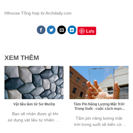
Hihouse Tổng hợp từ Archdaily.com
Lưu
XEM THÊM
Vật liệu làm từ Sơ Mướp
Tấm Pin Năng Lượng Mặt Trời
Trong Suốt - cuộc cách mạng
năng lượng cho các tòa tháp
Bạn sẽ nhận được gì khi
văn phòng
Tấm pin năng lượng mặt
sử dụng vật liệu tự nhiên để
trời trong suốt sẽ biến cửa
chế tạo thành vật dụng
sổ thành bộ máy sản xuất