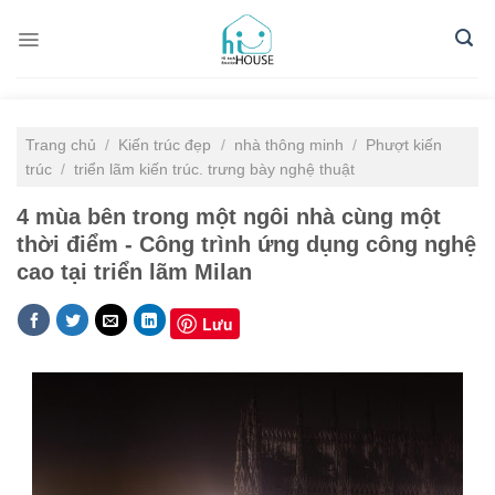
Skip
to
content
Trang chủ
/
Kiến trúc đẹp
/
nhà thông minh
/
Phượt kiến
trúc
/
triển lãm kiến trúc. trưng bày nghệ thuật
4 mùa bên trong một ngôi nhà cùng một
thời điểm - Công trình ứng dụng công nghệ
cao tại triển lãm Milan
Lưu