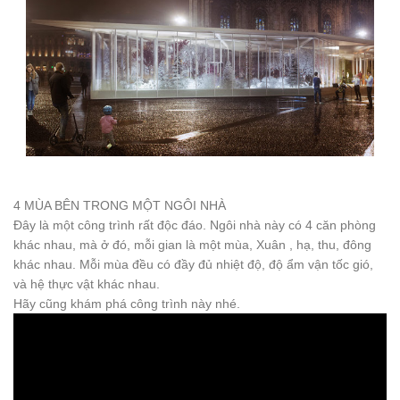
4 MÙA BÊN TRONG MỘT NGÔI NHÀ
Đây là một công trình rất độc đáo. Ngôi nhà này có 4 căn phòng
khác nhau, mà ở đó, mỗi gian là một mùa, Xuân , hạ, thu, đông
khác nhau. Mỗi mùa đều có đầy đủ nhiệt độ, độ ẩm vận tốc gió,
và hệ thực vật khác nhau.
Hãy cũng khám phá công trình này nhé.