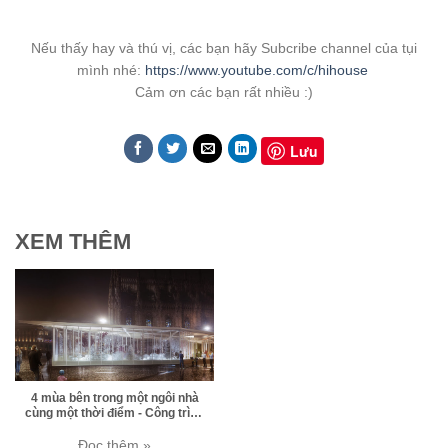
Nếu thấy hay và thú vị, các bạn hãy Subcribe channel của tụi
mình nhé:
https://www.youtube.com/c/hihouse
Cảm ơn các bạn rất nhiều :)
Lưu
XEM THÊM
4 mùa bên trong một ngôi nhà
cùng một thời điểm - Công trình
ứng dụng công nghệ cao tại
triển lãm Milan
Đọc thêm »