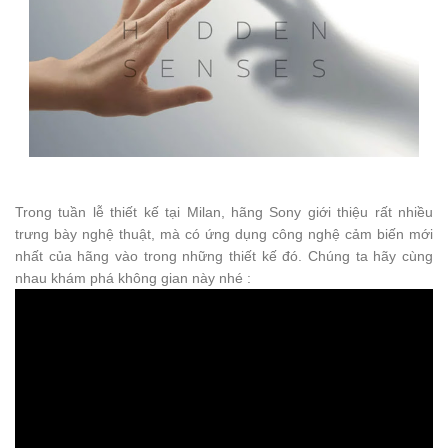
Trong tuần lễ thiết kế tại Milan, hãng Sony giới thiệu rất nhiều
trưng bày nghệ thuật, mà có ứng dụng công nghệ cảm biến mới
nhất của hãng vào trong những thiết kế đó. Chúng ta hãy cùng
nhau khám phá không gian này nhé :