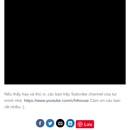
Nếu thấy hay và thú vị, các bạn hãy Subcribe channel của tụi
mình nhé:
https://www.youtube.com/c/hihouse
Cảm ơn các bạn
rất nhiều :)
Lưu