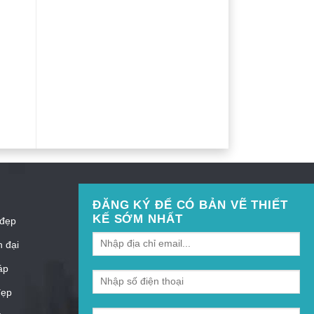
ĐĂNG KÝ ĐỂ CÓ BẢN VẼ THIẾT
KẾ SỚM NHẤT
 đẹp
n đại
áp
đẹp