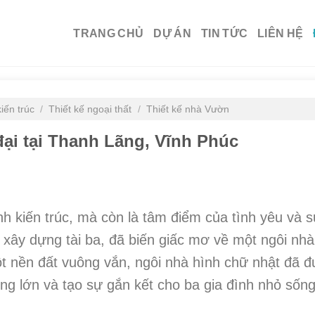
TRANG CHỦ
DỰ ÁN
TIN TỨC
LIÊN HỆ
kiến trúc
/
Thiết kế ngoại thất
/
Thiết kế nhà Vườn
 đại tại Thanh Lãng, Vĩnh Phúc
nh kiến trúc, mà còn là tâm điểm của tình yêu và 
xây dựng tài ba, đã biến giấc mơ về một ngôi nhà
t nền đất vuông vắn, ngôi nhà hình chữ nhật đã 
g lớn và tạo sự gắn kết cho ba gia đình nhỏ sốn