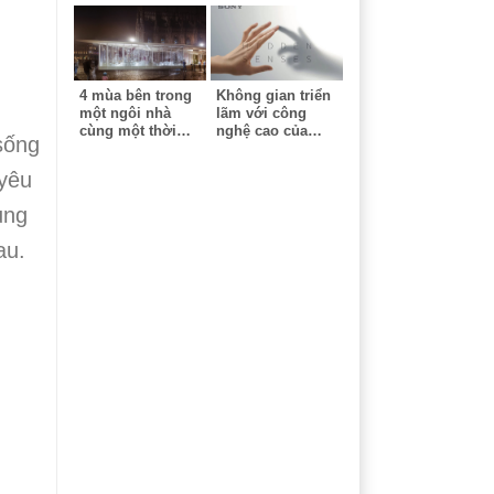
4 mùa bên trong
Không gian triển
một ngôi nhà
lãm với công
cùng một thời
nghệ cao của
sống
điểm - Công trình
Sony - Milan
ứng dụng công
Design Week
 yêu
nghệ cao tại triển
lãm Milan
ung
au.