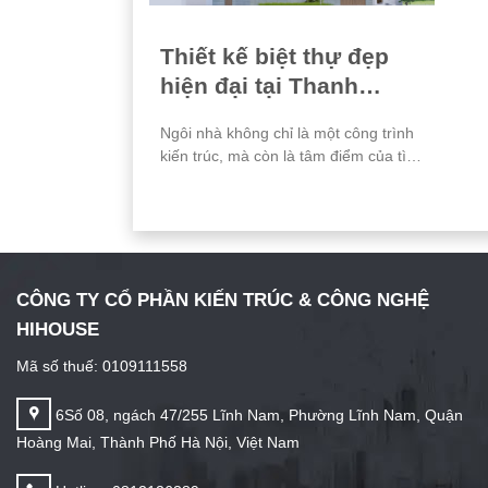
Thiết kế biệt thự đẹp
hiện đại tại Thanh
Lãng, Vĩnh Phúc
Ngôi nhà không chỉ là một công trình
kiến trúc, mà còn là tâm điểm của tình
yêu
CÔNG TY CỔ PHẦN KIẾN TRÚC & CÔNG NGHỆ
HIHOUSE
Mã số thuế: 0109111558
6Số 08, ngách 47/255 Lĩnh Nam, Phường Lĩnh Nam, Quận
Hoàng Mai, Thành Phố Hà Nội, Việt Nam