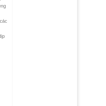
êng
 các
dịp